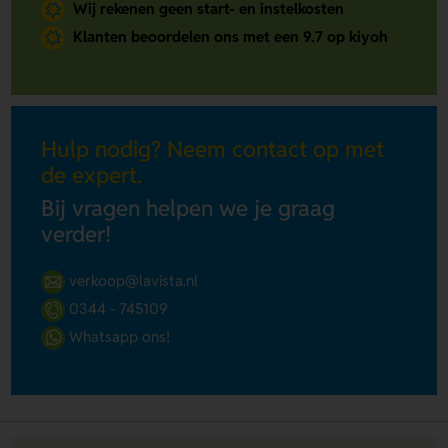
Wij rekenen geen start- en instelkosten
Klanten beoordelen ons met een 9.7 op kiyoh
Hulp nodig? Neem contact op met
de expert.
Bij vragen helpen we je graag
verder!
verkoop@lavista.nl
0344 - 745109
Whatsapp ons!