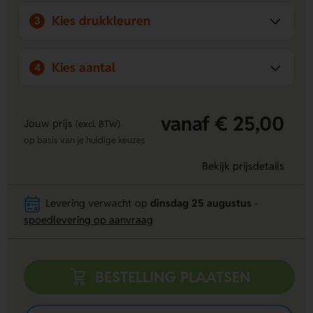
materialen gebruiken. Ook staat persoonlijk contact hoog in
Kies drukkleuren
3
het vaandel bij ons. Daarnaast hebben wij een webshop met
pictogrammen voor bewegwijzering en veiligheid, zoals
stickers en borden, om zo onze klanten te voorzien van alle
Kies aantal
4
benodigdheden voor een veilige en duidelijke omgeving.
vanaf € 25,00
Jouw prijs
(excl. BTW)
op basis van je huidige keuzes
Bekijk prijsdetails
Levering verwacht op
dinsdag 25 augustus
-
spoedlevering op aanvraag
BESTELLING PLAATSEN