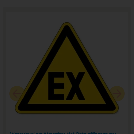
Waarschuwing; Atmosfeer Met Ontploffingsgevaar