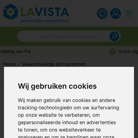
Gratis digitaal ontwerp
Home
Waarschuwings pictogrammen
Waarschuwing; Atmosfeer Met Ontploffingsgevaar
(Sticker)
Wij gebruiken cookies
Waarschuwing; Atmosfeer Met
Wij maken gebruik van cookies en andere
Ontploffingsgevaar (Sticker)
tracking-technologieën om uw surfervaring
op onze website te verbeteren, om
Artikelnummer:
114367
gepersonaliseerde inhoud en advertenties
te tonen, om ons websiteverkeer te
analyseren en om te begrijpen waar onze