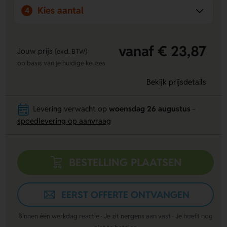
Kies aantal
4
Wij bieden het grootste aanbod van Nederland aan
bewegwijzerings- en veiligheidsmaterialen, waaronder
stickers en borden. Ons maatwerk zorgt ervoor dat klanten
precies krijgen wat ze nodig hebben. Wij gebruiken
vanaf € 23,87
Jouw prijs
(excl. BTW)
duurzame materialen om een langdurige kwaliteit te
op basis van je huidige keuzes
waarborgen. Persoonlijk contact staat bij ons hoog in het
vaandel, wij luisteren naar de wensen van onze klanten en
Bekijk prijsdetails
denken graag mee.
Levering verwacht op
woensdag 26 augustus
-
spoedlevering op aanvraag
BESTELLING PLAATSEN
EERST OFFERTE ONTVANGEN
Binnen één werkdag reactie · Je zit nergens aan vast · Je hoeft nog