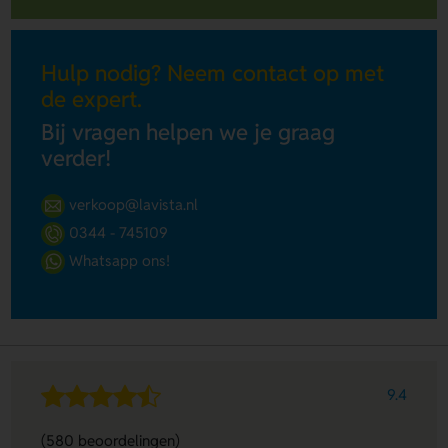
Hulp nodig? Neem contact op met
de expert.
Bij vragen helpen we je graag
verder!
verkoop@lavista.nl
0344 - 745109
Whatsapp ons!
9.4
(580 beoordelingen)