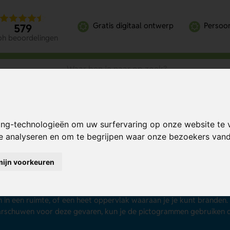
Gratis digitaal ontwerp
Persoon
579
oh beoordelingen
ing-technologieën om uw surfervaring op onze website te 
te analyseren en om te begrijpen waar onze bezoekers va
arschuwings pictogramm
mijn voorkeuren
s het nodig om werknemers, bezoekers of bewoners te waarschuwe
 allerlei manieren in uiteenlopende situaties aanwezig zijn, denk 
n plotseling hoogteverschil, een gladde vloer waarop je kunt uitgli
n in een ruimte, of een heet oppervlak waaraan je je kunt branden
rschuwen voor deze gevaren, kun je de pictogrammen gebruiken die