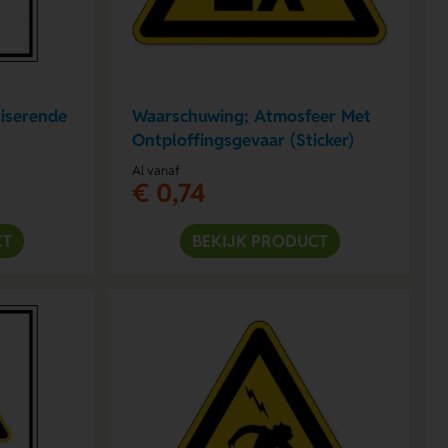
niserende
Waarschuwing; Atmosfeer Met
Ontploffingsgevaar (Sticker)
Al vanaf
€ 0,74
CT
BEKIJK PRODUCT