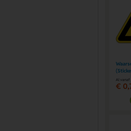
Waarsc
(Sticke
Al vanaf
€ 0,