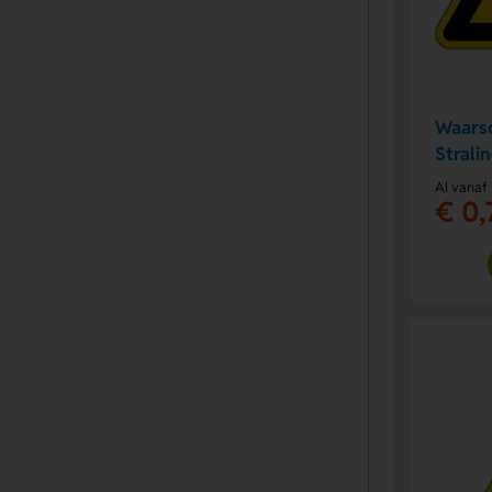
Waarsc
Stralin
Al vanaf
€ 0,