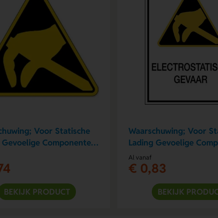
huwing; Voor Statische
Waarschuwing; Voor St
g Gevoelige Componenten
Lading Gevoelige Com
r)
(Sticker)
Al vanaf
74
€ 0,83
BEKIJK PRODUCT
BEKIJK PRODU