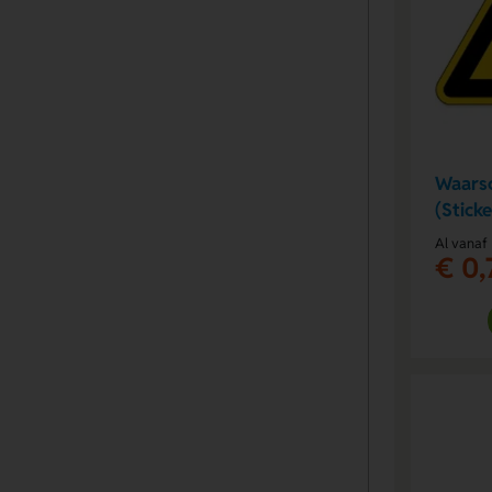
Waars
(Sticke
Al vanaf
€ 0,