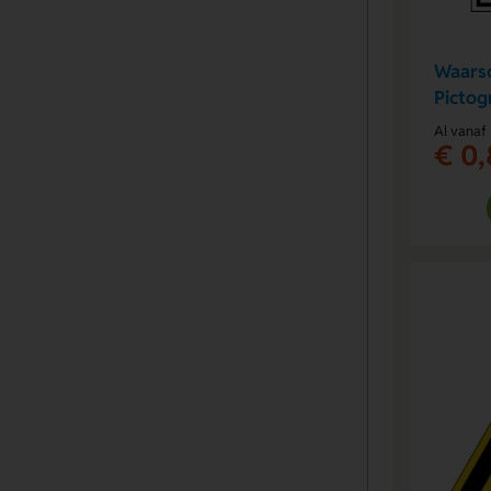
Waars
Pictog
Al vanaf
€ 0,