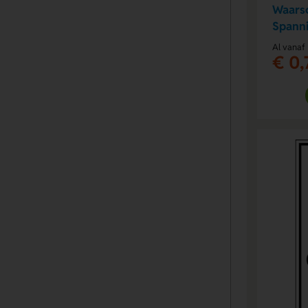
Waarsc
Spanni
Al vanaf
€ 0,