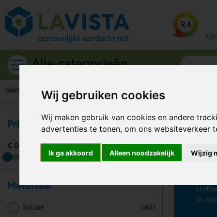
9,4
kiy
Alle categorieën
Home
Waarschuwings pictogrammen
Wij gebruiken cookies
Wij maken gebruik van cookies en andere track
Prijs per stuk
advertenties te tonen, om ons websiteverkeer 
Wa
€ 0,00
€ 1,90
Ik ga akkoord
Alleen noodzakelijk
Wijzig 
Soms i
kan op
bij ee
Materiaal
stoffe
te waa
Sticker
(40)