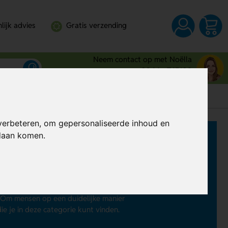
lijk advies
Gratis verzending
Neem contact op met Noëlla
0344 - 745109
verbeteren, om gepersonaliseerde inhoud en
ndaan komen.
en
n voor mogelijk gevaar. Dit gevaar
bijvoorbeeld maar eens aan valgevaar
jden, de aanwezigheid van giftige
. Om mensen op een duidelijke manier
 je in deze categorie kunt vinden.