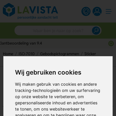
Gratis digitaal ontwerp
Home
ISO-7010
Gebodspictogrammen
Sticker
General Mandatory Action Sign (Sticker)
Wij gebruiken cookies
General Mandatory Action Sign
(Sticker)
Wij maken gebruik van cookies en andere
tracking-technologieën om uw surfervaring
Artikelnummer:
110594
op onze website te verbeteren, om
gepersonaliseerde inhoud en advertenties
te tonen, om ons websiteverkeer te
analyseren en om te begrijpen waar onze