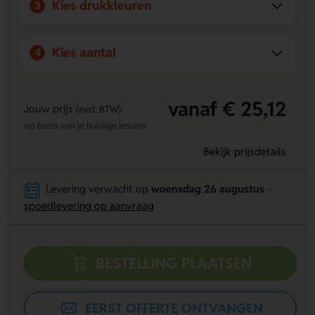
Kies drukkleuren
3
bewegwijzering en veiligheid, zoals stickers en borden, om
jouw ruimte veilig en overzichtelijk te maken.
Kies aantal
4
vanaf € 25,12
Jouw prijs
(excl. BTW)
op basis van je huidige keuzes
Bekijk prijsdetails
Levering verwacht op
woensdag 26 augustus
-
spoedlevering op aanvraag
BESTELLING PLAATSEN
EERST OFFERTE ONTVANGEN