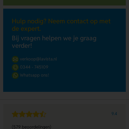
Hulp nodig? Neem contact op met
de expert.
Bij vragen helpen we je graag
verder!
verkoop@lavista.nl
0344 - 745109
Whatsapp ons!
9.4
(579 beoordelingen)