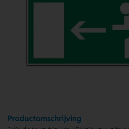
Productomschrijving
De Vluchtrouteaanduiding Linksaf (Sticker) is een essentieel o