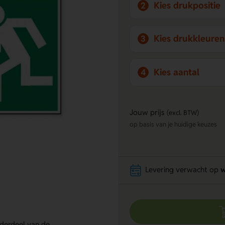
Kies drukpositie
2
Kies drukkleuren
3
Kies aantal
4
Jouw prijs
(excl. BTW)
op basis van je huidige keuzes
Levering verwacht op
w
nderdeel van de