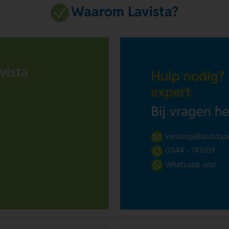
Waarom Lavista?
vista
Hulp nodig?
expert.
Bij vragen h
verkoop@lavista.n
0344 - 745109
Whatsapp ons!