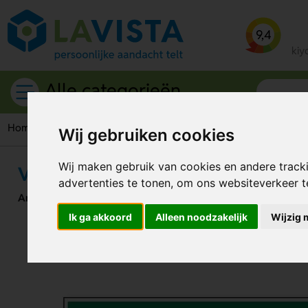
9,4
kiy
Alle categorieën
Home
Evacuatie Pictogrammen
Vluchtrouteaanduiding Link
Wij gebruiken cookies
Wij maken gebruik van cookies en andere track
Vluchtrouteaanduiding Linksaf (St
advertenties te tonen, om ons websiteverkeer 
Artikelnummer:
109302
Ik ga akkoord
Alleen noodzakelijk
Wijzig 