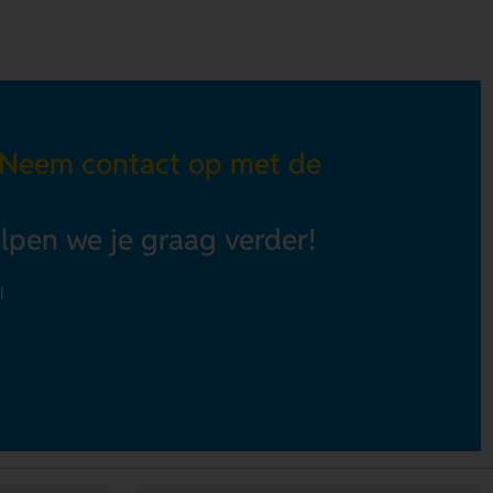
 Neem contact op met de
elpen we je graag verder!
l