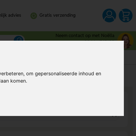
lijk advies
Gratis verzending
Neem contact op met Noëlla
0344 - 745109
verbeteren, om gepersonaliseerde inhoud en
s
Al vanaf
€ 0,74
per stuk (excl. BTW)
ndaan komen.