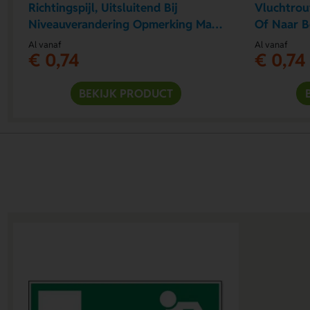
Richtingspijl, Uitsluitend Bij
Vluchtrou
Niveauverandering Opmerking Mag
Of Naar B
In Vier Standen Worden Geroteerd.
Al vanaf
Al vanaf
€ 0,74
€ 0,74
(Sticker)
BEKIJK PRODUCT