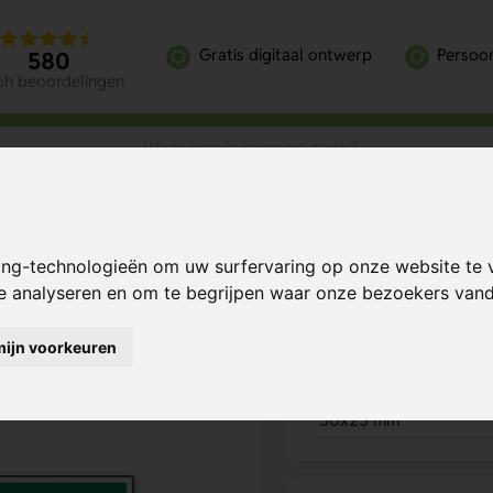
Gratis digitaal ontwerp
Persoon
580
oh beoordelingen
saf (Sticker)
ing-technologieën om uw surfervaring op onze website te 
icker)
Bereken mijn prij
te analyseren en om te begrijpen waar onze bezoekers va
mijn voorkeuren
Product keuze
1