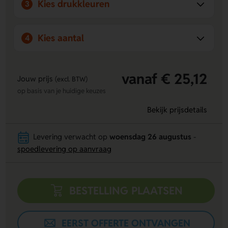
Kies drukkleuren
3
juiste oplossing voor hun specifieke behoeften.
Kies aantal
4
vanaf € 25,12
Jouw prijs
(excl. BTW)
op basis van je huidige keuzes
Bekijk prijsdetails
Levering verwacht op
woensdag 26 augustus
-
spoedlevering op aanvraag
BESTELLING PLAATSEN
EERST OFFERTE ONTVANGEN