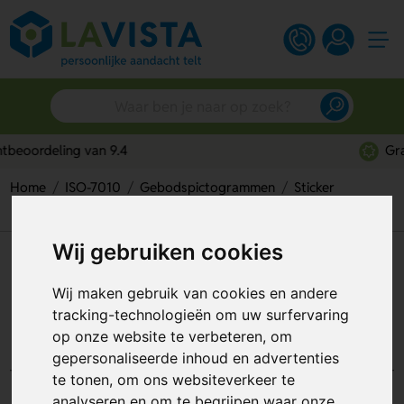
Gratis digitaal ontwerp
Home
ISO-7010
Gebodspictogrammen
Sticker
Wear Protective Clothing (Sticker)
Wij gebruiken cookies
Wear Protective Clothing
(Sticker)
Wij maken gebruik van cookies en andere
tracking-technologieën om uw surfervaring
Artikelnummer:
110720
op onze website te verbeteren, om
gepersonaliseerde inhoud en advertenties
te tonen, om ons websiteverkeer te
analyseren en om te begrijpen waar onze