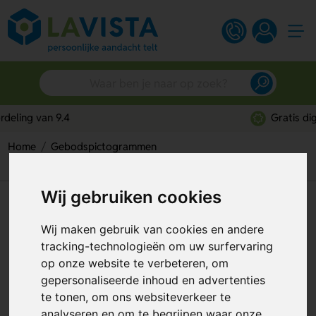
Gratis digitaal ontwerp
Home
Gebodspictogrammen
Verplichte Doorgang Voetgangers (Sticker)
Wij gebruiken cookies
Verplichte Doorgang
Voetgangers (Sticker)
Wij maken gebruik van cookies en andere
tracking-technologieën om uw surfervaring
Artikelnummer:
113577
op onze website te verbeteren, om
gepersonaliseerde inhoud en advertenties
te tonen, om ons websiteverkeer te
analyseren en om te begrijpen waar onze