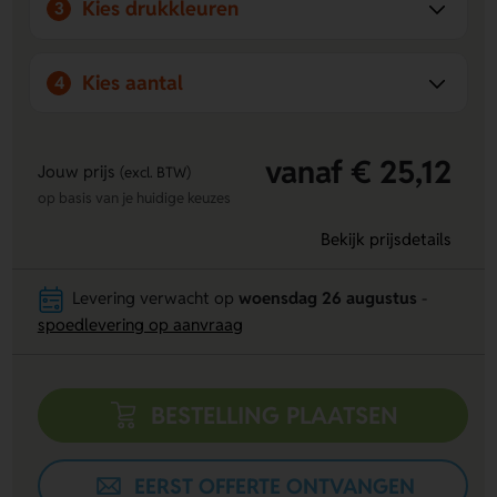
Kies drukkleuren
3
en denken graag met je mee. Daarnaast hebben wij een
webshop met pictogrammen voor bewegwijzering en
veiligheid, zoals stickers en borden, om jouw ruimte nog
Kies aantal
4
beter te organiseren en veiliger te maken.
vanaf € 25,12
Jouw prijs
(excl. BTW)
op basis van je huidige keuzes
Bekijk prijsdetails
Levering verwacht op
woensdag 26 augustus
-
spoedlevering op aanvraag
BESTELLING PLAATSEN
EERST OFFERTE ONTVANGEN