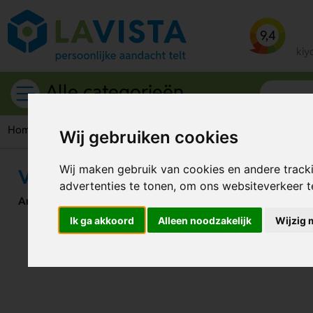
9,4
kiy
Alle categorieën
Home
Corona Stickers
Vloersticker Samen verslaan we CO
Wij gebruiken cookies
Wij maken gebruik van cookies en andere track
Vloersticker Samen verslaan we 
advertenties te tonen, om ons websiteverkeer 
Artikelnummer:
118363
Ik ga akkoord
Alleen noodzakelijk
Wijzig 