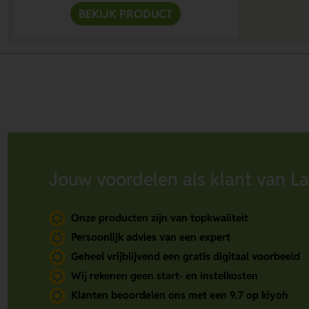
BEKIJK PRODUCT
Jouw voordelen als klant van La
Onze producten zijn van topkwaliteit
Persoonlijk advies van een expert
Geheel vrijblijvend een gratis digitaal voorbeeld
Wij rekenen geen start- en instelkosten
Klanten beoordelen ons met een 9.7 op kiyoh