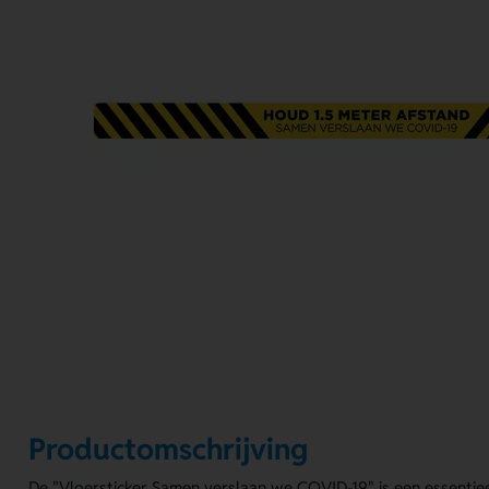
Productomschrijving
De "Vloersticker Samen verslaan we COVID-19" is een essentiee