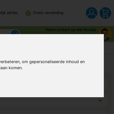
lijk advies
Gratis verzending
Neem contact op met Boukje
0344 - 745109
verbeteren, om gepersonaliseerde inhoud en
s
Prijs op aanvraag
ndaan komen.