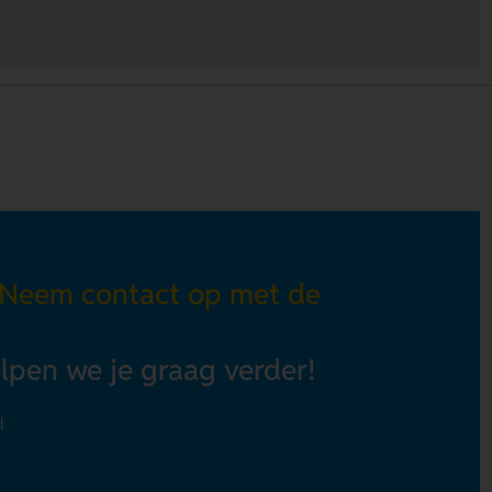
 Neem contact op met de
elpen we je graag verder!
l