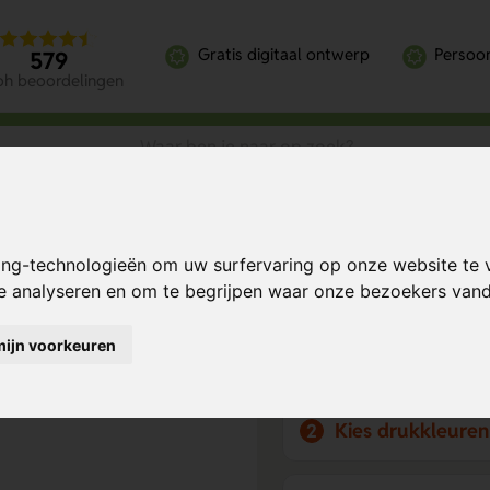
Gratis digitaal ontwerp
Persoon
579
oh beoordelingen
VID-19
ing-technologieën om uw surfervaring op onze website te 
COVID-19
Bereken mijn prij
te analyseren en om te begrijpen waar onze bezoekers va
mijn voorkeuren
Kies drukpositie
1
Kies drukkleuren
2