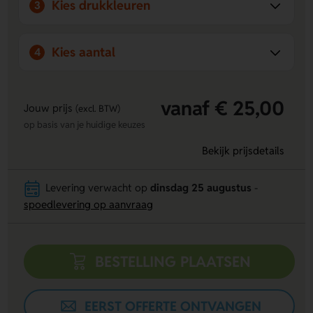
Kies drukkleuren
3
klanten om ervoor te zorgen dat hun behoeften worden
vervuld. Met onze gebruiksvriendelijke webshop kunnen
klanten gemakkelijk de benodigde producten vinden en
Kies aantal
4
bestellen, ondersteund door duidelijke pictogrammen voor
optimale veiligheid en efficiënte navigatie.
vanaf € 25,00
Jouw prijs
(excl. BTW)
op basis van je huidige keuzes
Bekijk prijsdetails
Levering verwacht op
dinsdag 25 augustus
-
spoedlevering op aanvraag
BESTELLING PLAATSEN
EERST OFFERTE ONTVANGEN