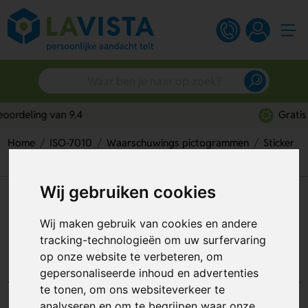
Gratis digitaal ontwerp
Home
ISO-7010
Waarschuwings pictogrammen
Sticker
Waarschuwing, Automatische Startende Machine (Sticker)
Wij gebruiken cookies
Waarschuwing, Automatische
Startende Machine (Sticker)
Wij maken gebruik van cookies en andere
tracking-technologieën om uw surfervaring
Artikelnummer:
112064
op onze website te verbeteren, om
gepersonaliseerde inhoud en advertenties
te tonen, om ons websiteverkeer te
analyseren en om te begrijpen waar onze