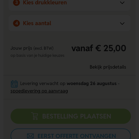
Kies drukkleuren
3
Ons bedrijf biedt het grootste aanbod van Nederland aan
bewegwijzering en veiligheidsmaterialen, zoals stickers en
borden, in onze webshop met handige pictogrammen. Wij
Kies aantal
4
leveren maatwerk op basis van duurzame materialen en
zorgen voor persoonlijk contact met onze klanten. Dit maakt
ons uniek in de markt en stelt ons in staat om altijd de
perfecte oplossing te bieden voor elke situatie.
vanaf € 25,00
Jouw prijs
(excl. BTW)
op basis van je huidige keuzes
Bekijk prijsdetails
Levering verwacht op
woensdag 26 augustus
-
spoedlevering op aanvraag
BESTELLING PLAATSEN
EERST OFFERTE ONTVANGEN