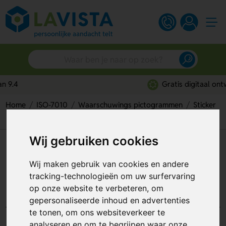
Gratis digitaal ontwerp
Home
ISO-7010
Waarschuwings pictogrammen
Sticker
Warning; Overhead Obstacle (Sticker)
Wij gebruiken cookies
Warning; Overhead Obstacle
(Sticker)
Wij maken gebruik van cookies en andere
tracking-technologieën om uw surfervaring
Artikelnummer:
112092
op onze website te verbeteren, om
gepersonaliseerde inhoud en advertenties
te tonen, om ons websiteverkeer te
analyseren en om te begrijpen waar onze