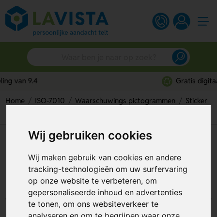
Gratis digitaal ontwerp
Home
ISO-7010
Waarschuwings pictogrammen
Sticker
Warning; Flammable Material (Sticker)
Wij gebruiken cookies
Warning; Flammable Material
(Sticker)
Wij maken gebruik van cookies en andere
tracking-technologieën om uw surfervaring
Artikelnummer:
112106
op onze website te verbeteren, om
gepersonaliseerde inhoud en advertenties
te tonen, om ons websiteverkeer te
analyseren en om te begrijpen waar onze