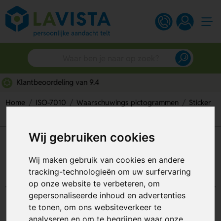
Gratis digitaal ontwerp
Home
ISO-7010
Waarschuwings pictogrammen
Sticker
Warning; Laser Beam (Sticker)
Wij gebruiken cookies
Warning; Laser Beam (Sticker)
Wij maken gebruik van cookies en andere
Artikelnummer:
111868
tracking-technologieën om uw surfervaring
op onze website te verbeteren, om
gepersonaliseerde inhoud en advertenties
te tonen, om ons websiteverkeer te
analyseren en om te begrijpen waar onze