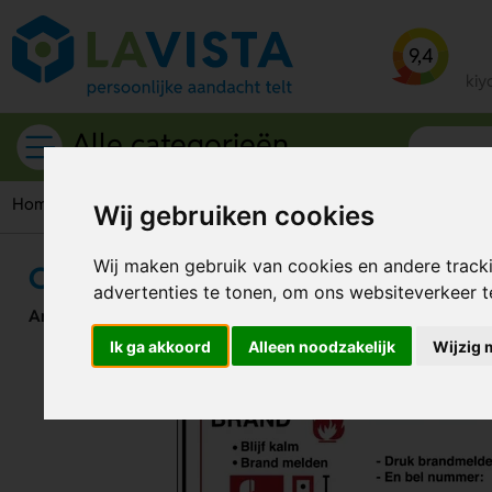
9,4
kiy
Alle categorieën
Home
Calamiteitenborden
Calamiteitenbord - Wat Te Doen Bi
Wij gebruiken cookies
Wij maken gebruik van cookies en andere track
Calamiteitenbord - Wat Te Doen Bij
advertenties te tonen, om ons websiteverkeer 
Artikelnummer:
118131
Ik ga akkoord
Alleen noodzakelijk
Wijzig 