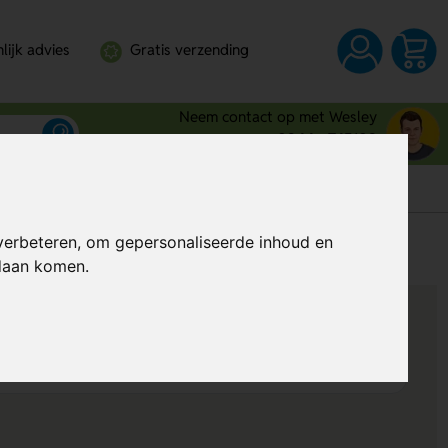
lijk advies
Gratis verzending
Neem contact op met Wesley
0344 - 745109
verbeteren, om gepersonaliseerde inhoud en
s
Al vanaf
€ 0,83
(Excl. BTW)
ndaan komen.