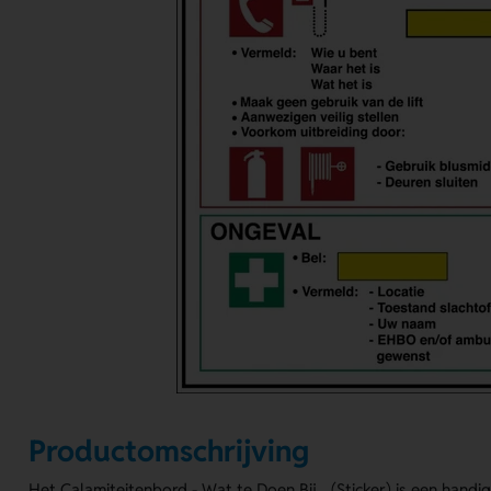
Productomschrijving
Het Calamiteitenbord - Wat te Doen Bij... (Sticker) is een handi