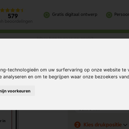
Gratis digitaal ontwerp
Persoon
579
oh beoordelingen
j... (Sticker)
ing-technologieën om uw surfervaring op onze website te 
... (Sticker)
Bereken mijn prij
te analyseren en om te begrijpen waar onze bezoekers va
mijn voorkeuren
Product keuze
1
Kies drukpositie
2