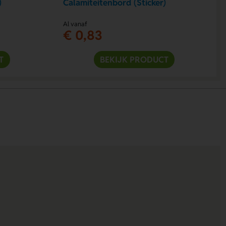
)
Calamiteitenbord (Sticker)
Al vanaf
€ 0,83
T
BEKIJK PRODUCT