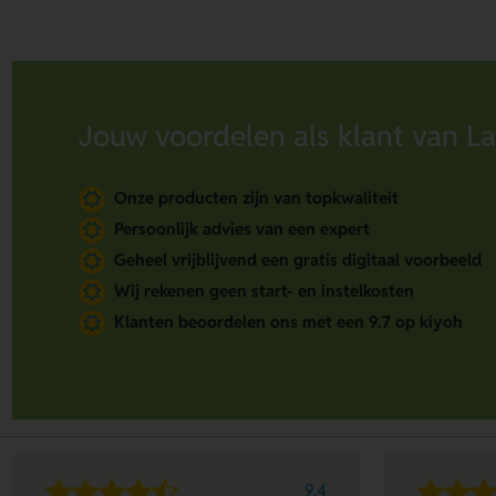
Jouw voordelen als klant van La
Onze producten zijn van topkwaliteit
Persoonlijk advies van een expert
Geheel vrijblijvend een gratis digitaal voorbeeld
Wij rekenen geen start- en instelkosten
Klanten beoordelen ons met een 9.7 op kiyoh
9.4