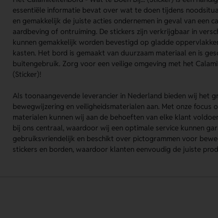
essentiële informatie bevat over wat te doen tijdens noodsitua
en gemakkelijk de juiste acties ondernemen in geval van een ca
aardbeving of ontruiming. De stickers zijn verkrijgbaar in vers
kunnen gemakkelijk worden bevestigd op gladde oppervlakken
kasten. Het bord is gemaakt van duurzaam materiaal en is gesc
buitengebruik. Zorg voor een veilige omgeving met het Calamite
(Sticker)!
Als toonaangevende leverancier in Nederland bieden wij het 
bewegwijzering en veiligheidsmaterialen aan. Met onze focu
materialen kunnen wij aan de behoeften van elke klant voldoen
bij ons centraal, waardoor wij een optimale service kunnen g
gebruiksvriendelijk en beschikt over pictogrammen voor bewegw
stickers en borden, waardoor klanten eenvoudig de juiste pro