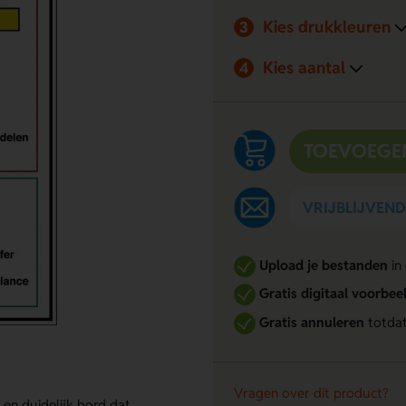
Kies drukkleuren
3
Kies aantal
4
TOEVOEGE
VRIJBLIJVEN
Upload je bestanden
in
Gratis digitaal voorbee
Gratis annuleren
totdat
Vragen over dit product?
g en duidelijk bord dat