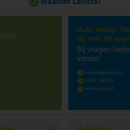
Waarom Lavista?
Hulp nodig? N
vista
op met de expe
Bij vragen help
verder!
verkoop@lavista.nl
0344 - 745109
Whatsapp ons!
10