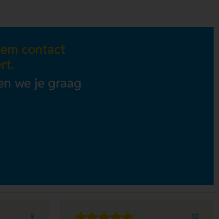
eem contact
rt.
en we je graag
9
10