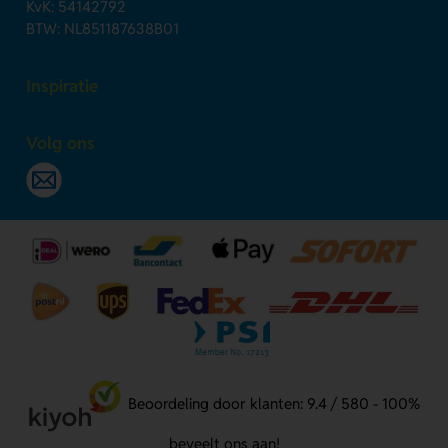
KvK: 54142792
BTW: NL851187638B01
Inspiratie
Volg ons
Beoordeling door klanten: 9.4 / 580 - 100%
beveelt ons aan!