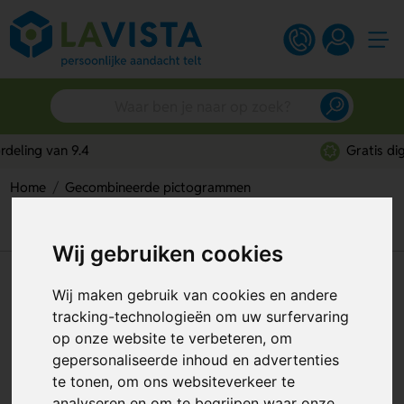
Gratis digitaal ontwerp
Home
Gecombineerde pictogrammen
Niet Onder Last Lopen / Veiligheidshelm Verplicht
(Sticker)
Wij gebruiken cookies
Niet Onder Last Lopen /
Wij maken gebruik van cookies en andere
Veiligheidshelm Verplicht
tracking-technologieën om uw surfervaring
op onze website te verbeteren, om
(Sticker)
gepersonaliseerde inhoud en advertenties
Artikelnummer:
116917
te tonen, om ons websiteverkeer te
analyseren en om te begrijpen waar onze