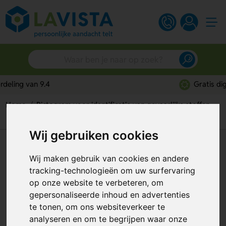
Gratis digitaal ontwerp
Home
Pictogram voor identificatie van gevaarlijke stoffen
Bijtende Stoffen (Sticker)
Wij gebruiken cookies
Bijtende Stoffen (Sticker)
Wij maken gebruik van cookies en andere
Artikelnummer:
116697
tracking-technologieën om uw surfervaring
op onze website te verbeteren, om
gepersonaliseerde inhoud en advertenties
te tonen, om ons websiteverkeer te
analyseren en om te begrijpen waar onze