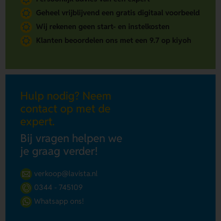
Geheel vrijblijvend een gratis digitaal voorbeeld
Wij rekenen geen start- en instelkosten
Klanten beoordelen ons met een 9.7 op kiyoh
Hulp nodig? Neem
contact op met de
expert.
Bij vragen helpen we
je graag verder!
verkoop@lavista.nl
0344 - 745109
Whatsapp ons!