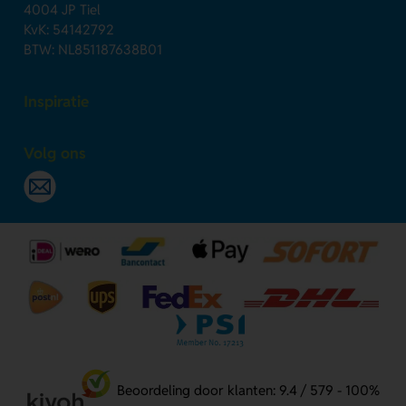
4004 JP Tiel
KvK: 54142792
BTW: NL851187638B01
Inspiratie
Volg ons
Beoordeling door klanten: 9.4 / 579 - 100%