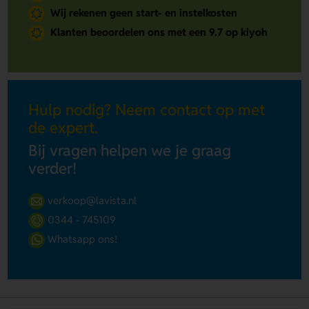
Wij rekenen geen start- en instelkosten
Klanten beoordelen ons met een 9.7 op kiyoh
Hulp nodig? Neem contact op met
de expert.
Bij vragen helpen we je graag
verder!
verkoop@lavista.nl
0344 - 745109
Whatsapp ons!