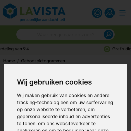
Gratis digitaal ontwerp
Home
Gebodspictogrammen
Veiligheidshelm En Oogbescherming Verplicht (Sticker)
Wij gebruiken cookies
Veiligheidshelm En
Oogbescherming Verplicht
Wij maken gebruik van cookies en andere
tracking-technologieën om uw surfervaring
(Sticker)
op onze website te verbeteren, om
Artikelnummer:
113729
gepersonaliseerde inhoud en advertenties
te tonen, om ons websiteverkeer te
analyseren en om te begrijpen waar onze