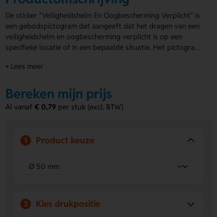
De sticker "Veiligheidshelm En Oogbescherming Verplicht" is
een gebodspictogram dat aangeeft dat het dragen van een
veiligheidshelm en oogbescherming verplicht is op een
specifieke locatie of in een bepaalde situatie. Het pictogram
is verkrijgbaar in verschillende afmetingen, namelijk Ø 50
+ Lees meer
mm, Ø 100 mm, Ø 150 mm en Ø 200 mm, zodat het geschikt
is voor verschillende toepassingen. Met deze sticker wordt
duidelijk gecommuniceerd dat het naleven van de
Bereken mijn prijs
veiligheidsvoorschriften essentieel is voor de veiligheid van
Al vanaf
€ 0,79
per stuk (excl. BTW)
iedereen die zich op de betreffende locatie bevindt. De
sticker is eenvoudig aan te brengen op diverse
ondergronden en zorgt voor een effectieve visuele
Product keuze
1
herinnering aan het belang van het dragen van de juiste
beschermingsmiddelen. Met de "Veiligheidshelm En
Oogbescherming Verplicht" sticker zorg je voor een veilige
werkomgeving en draag je bij aan het voorkomen van
ongelukken en letsel.
Kies drukpositie
2
Wij zijn de marktleider in Nederland dankzij ons grootste