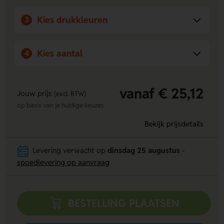
aanbod aan maatwerkproducten van duurzame materialen.
Ons persoonlijk contact zorgt voor een unieke ervaring en
Kies drukkleuren
3
tevreden klanten. Daarnaast bieden wij een webshop met
pictogrammen voor bewegwijzering en veiligheid, zoals
stickers en borden, om uw locatie veiliger en efficiënter te
Kies aantal
4
maken.
vanaf € 25,12
Jouw prijs
(excl. BTW)
op basis van je huidige keuzes
Bekijk prijsdetails
Levering verwacht op
dinsdag 25 augustus
-
spoedlevering op aanvraag
BESTELLING PLAATSEN