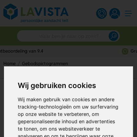
Gratis digitaal ontwerp
Home
Gebodspictogrammen
Ademhalingsbescherming Verplicht (Sticker)
Wij gebruiken cookies
Ademhalingsbescherming
Verplicht (Sticker)
Wij maken gebruik van cookies en andere
tracking-technologieën om uw surfervaring
Artikelnummer:
113525
op onze website te verbeteren, om
gepersonaliseerde inhoud en advertenties
te tonen, om ons websiteverkeer te
analyseren en om te begrijpen waar onze