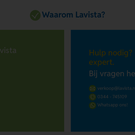
Waarom Lavista?
vista
Hulp nodig?
expert.
Bij vragen h
verkoop@lavista.n
0344 - 745109
Whatsapp ons!