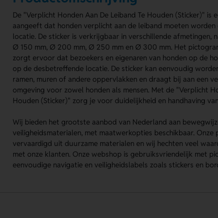
De "Verplicht Honden Aan De Leiband Te Houden (Sticker)" is
aangeeft dat honden verplicht aan de leiband moeten worde
locatie. De sticker is verkrijgbaar in verschillende afmetingen
Ø 150 mm, Ø 200 mm, Ø 250 mm en Ø 300 mm. Het pictogram i
zorgt ervoor dat bezoekers en eigenaren van honden op de ho
op de desbetreffende locatie. De sticker kan eenvoudig worde
ramen, muren of andere oppervlakken en draagt bij aan een ve
omgeving voor zowel honden als mensen. Met de "Verplicht H
Houden (Sticker)" zorg je voor duidelijkheid en handhaving van
Wij bieden het grootste aanbod van Nederland aan bewegwijz
veiligheidsmaterialen, met maatwerkopties beschikbaar. Onze
vervaardigd uit duurzame materialen en wij hechten veel waar
met onze klanten. Onze webshop is gebruiksvriendelijk met 
eenvoudige navigatie en veiligheidslabels zoals stickers en bor