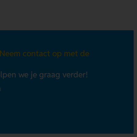
 Neem contact op met de
elpen we je graag verder!
l