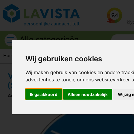
9,4
kiy
Alle categorieën
Home
Gebodspictogrammen
Verplicht Honden Aan De Leib
Wij gebruiken cookies
Wij maken gebruik van cookies en andere track
Verplicht Honden Aan De Leiban
advertenties te tonen, om ons websiteverkeer 
(Sticker)
Ik ga akkoord
Alleen noodzakelijk
Wijzig 
Artikelnummer:
112595