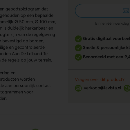
 een gebodspictogram dat
n gehouden op een bepaalde
, namelijk Ø 50 mm, Ø 100 mm,
Binnen één werkdag re
s duidelijk herkenbaar en
ogte zijn van de regelgeving
Gratis digitaal voorbee
n bevestigd op borden,
ilige en gecontroleerde
Snelle & persoonlijke k
onden Aan De Leiband Te
Beoordeeld met een 9,
 de regels op jouw terrein.
ering en
 producten worden
Vragen over dit product?
de aan persoonlijk contact
verkoop@lavista.nl
pictogrammen voor
den.