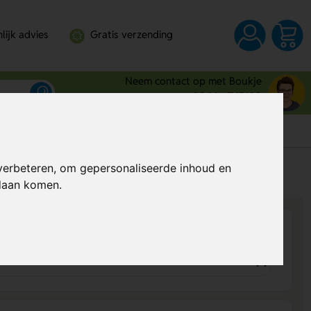
lijk advies
Gratis verzending
Neem contact op met Boukje
0344 - 745109
verbeteren, om gepersonaliseerde inhoud en
s
Al vanaf
€ 0,79
per stuk (excl. BTW)
ndaan komen.