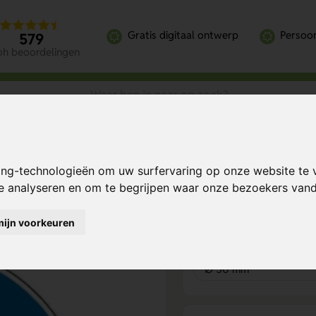
Gratis digitaal ontwerp
Persoon
579
oh beoordelingen
and Te Houden (Sticker)
ing-technologieën om uw surfervaring op onze website te 
d Te Houden
Bereken mijn prij
te analyseren en om te begrijpen waar onze bezoekers va
mijn voorkeuren
Product keuze
1