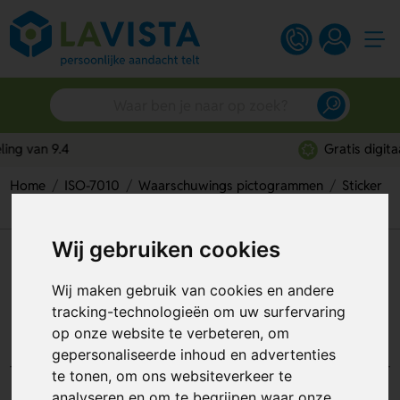
Gratis digitaal ontwerp
Home
ISO-7010
Waarschuwings pictogrammen
Sticker
Warning; Battery Charging (Sticker)
Wij gebruiken cookies
Warning; Battery Charging
(Sticker)
Wij maken gebruik van cookies en andere
tracking-technologieën om uw surfervaring
Artikelnummer:
112176
op onze website te verbeteren, om
gepersonaliseerde inhoud en advertenties
te tonen, om ons websiteverkeer te
analyseren en om te begrijpen waar onze