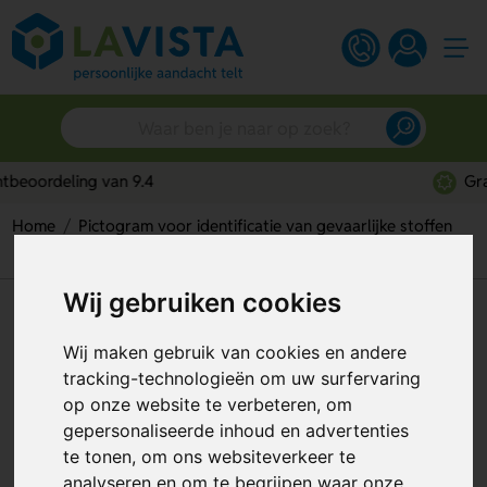
Gratis digitaal ontwerp
Home
Pictogram voor identificatie van gevaarlijke stoffen
Oxyderende Stoffen (Sticker)
Wij gebruiken cookies
Oxyderende Stoffen (Sticker)
Wij maken gebruik van cookies en andere
Artikelnummer:
116293
tracking-technologieën om uw surfervaring
op onze website te verbeteren, om
gepersonaliseerde inhoud en advertenties
te tonen, om ons websiteverkeer te
analyseren en om te begrijpen waar onze