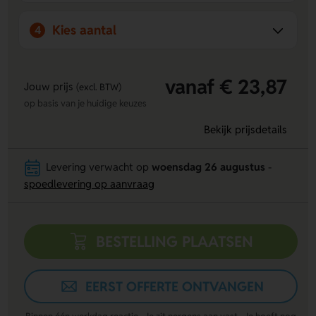
Bij ons vind je het grootste aanbod van Nederland in
Kies aantal
4
bewegwijzering en veiligheidsmaterialen, zoals stickers en
borden. Wij leveren maatwerk op basis van jouw wensen en
garanderen duurzame materialen van hoge kwaliteit.
Persoonlijk contact staat bij ons centraal, zodat we samen
vanaf € 23,87
Jouw prijs
(excl. BTW)
tot het beste resultaat komen voor jouw project.
op basis van je huidige keuzes
Bekijk prijsdetails
Levering verwacht op
woensdag 26 augustus
-
spoedlevering op aanvraag
BESTELLING PLAATSEN
EERST OFFERTE ONTVANGEN