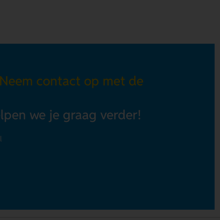
 Neem contact op met de
elpen we je graag verder!
l