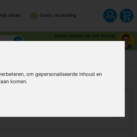
lijk advies
Gratis verzending
Neem contact op met Boukje
0344 - 745109
verbeteren, om gepersonaliseerde inhoud en
s
Al vanaf
€ 0,79
per stuk (excl. BTW)
ndaan komen.