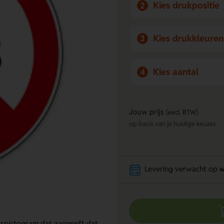
Kies drukpositie
2
Kies drukkleuren
3
Kies aantal
4
Jouw prijs
(excl. BTW)
op basis van je huidige keuzes
Levering verwacht op
w
dspictogram dat aangeeft dat