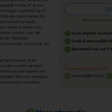
 bepaalde ruimte of op een
e afmetingen, variërend van Ø
chillende oppervlakken. De
Binnen één werkdag re
een halsketting maakt
eze sticker is ideaal voor
 andere locaties waar het
Gratis digitaal voorbee
 Met de "Verboden
Snelle & persoonlijke k
en herkenbare visualisatie van
Beoordeeld met een 9,
ringsmateriaal, zoals
producten worden op maat
Vragen over dit product?
echten wij veel waarde aan
verkoop@lavista.nl
te bieden. Met onze webshop
gsmaterialen bestellen.