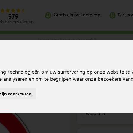
Gratis digitaal ontwerp
Persoon
579
oh beoordelingen
agen (Sticker)
ing-technologieën om uw surfervaring op onze website te 
 (Sticker)
Bereken mijn prij
te analyseren en om te begrijpen waar onze bezoekers va
mijn voorkeuren
Product keuze
1