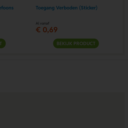
efoons
Toegang Verboden (Sticker)
Al vanaf
€ 0,69
T
BEKIJK PRODUCT