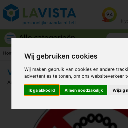
9,4
kiy
Alle categorieën
Home
Verbodspictogrammen
Verboden Halskettingen Te Dr
Wij gebruiken cookies
Wij maken gebruik van cookies en andere track
Verboden Halskettingen Te Dragen
advertenties te tonen, om ons websiteverkeer 
Artikelnummer:
115935
Ik ga akkoord
Alleen noodzakelijk
Wijzig 