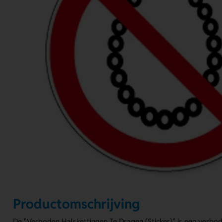
Productomschrijving
De "Verboden Halskettingen Te Dragen (Sticker)" is een verbo