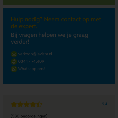
Hulp nodig? Neem contact op met
de expert.
Bij vragen helpen we je graag
verder!
verkoop@lavista.nl
0344 - 745109
Whatsapp ons!
9.4
(580 beoordelingen)