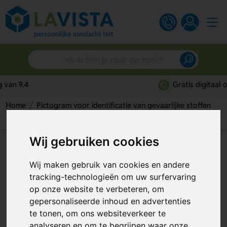
Gratis digitaal ontwerp
Home
Pictogram voor identificatie van gevaarlijke stoffen
Waarschuwing; Radioactieve Stoffen (Sticker)
Wij gebruiken cookies
Waarschuwing; Radioactieve
Stoffen (Sticker)
Wij maken gebruik van cookies en andere
tracking-technologieën om uw surfervaring
Artikelnummer:
114237
op onze website te verbeteren, om
gepersonaliseerde inhoud en advertenties
te tonen, om ons websiteverkeer te
analyseren en om te begrijpen waar onze