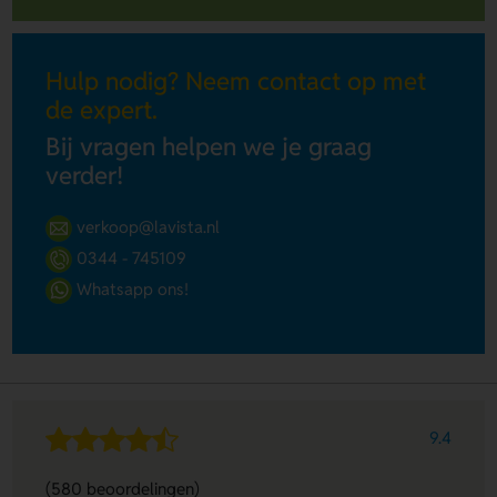
Hulp nodig? Neem contact op met
de expert.
Bij vragen helpen we je graag
verder!
verkoop@lavista.nl
0344 - 745109
Whatsapp ons!
9.4
(580 beoordelingen)