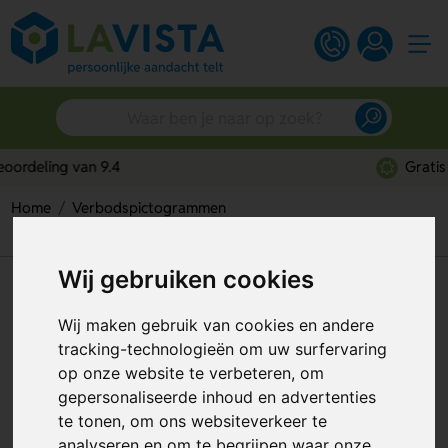
Gratis digitaal ontwerp
Home
Verbodspictogrammen
Niet Onder Opgetilde Last Staan (Sticker)
Wij gebruiken cookies
Niet Onder Opgetilde Last
Staan (Sticker)
Wij maken gebruik van cookies en andere
tracking-technologieën om uw surfervaring
Artikelnummer:
113093
op onze website te verbeteren, om
gepersonaliseerde inhoud en advertenties
te tonen, om ons websiteverkeer te
analyseren en om te begrijpen waar onze