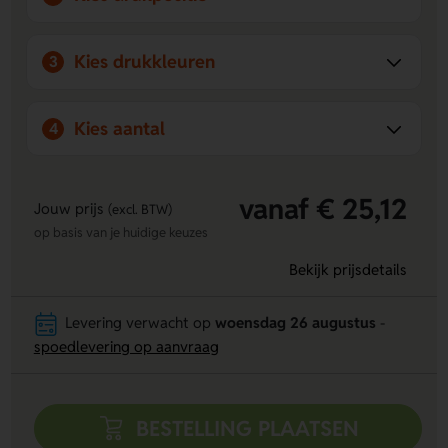
om te voldoen aan de geldende veiligheidsvoorschriften en
om ongelukken te voorkomen.
Kies drukkleuren
3
Wij bieden het grootste aanbod van Nederland aan met
maatwerkopties en duurzame materialen. Persoonlijk
contact staat bij ons centraal. Onze webshop bevat
Kies aantal
4
pictogrammen voor bewegwijzering en veiligheid, zoals
stickers en borden, om aan alle behoeften van onze klanten
te voldoen. Kies voor kwaliteit en maatwerk bij ons bedrijf!
vanaf € 25,12
Jouw prijs
(excl. BTW)
op basis van je huidige keuzes
Bekijk prijsdetails
Levering verwacht op
woensdag 26 augustus
-
spoedlevering op aanvraag
BESTELLING PLAATSEN