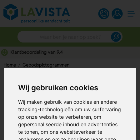
Gratis digitaal ontwerp
Home
Gebodspictogrammen
Veiligheidsjas Met Verhooge Zichtbaarheid Verplicht
(Sticker)
Wij gebruiken cookies
Veiligheidsjas Met Verhooge
Wij maken gebruik van cookies en andere
Zichtbaarheid Verplicht
tracking-technologieën om uw surfervaring
op onze website te verbeteren, om
(Sticker)
gepersonaliseerde inhoud en advertenties
Artikelnummer:
112581
te tonen, om ons websiteverkeer te
analyseren en om te begrijpen waar onze