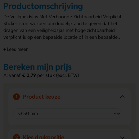
Productomschrijving
De Veiligheidsjas Met Verhoogde Zichtbaarheid Verplicht
Sticker is ontworpen om duidelijk aan te geven dat het
dragen van een veiligheidsjas met hoge zichtbaarheid
verplicht is op een bepaalde locatie of in een bepaalde
situatie. Deze sticker is ideaal voor gebruik op
+ Lees meer
bouwplaatsen, in magazijnen, op industrieterreinen en
andere werkplekken waar de veiligheid van werknemers van
groot belang is. De sticker is verkrijgbaar in verschillende
Bereken mijn prijs
afmetingen, variërend van Ø 50 mm tot Ø 300 mm, zodat
Al vanaf
€ 0,79
per stuk (excl. BTW)
deze perfect past bij de gewenste toepassing. Het
hoogwaardige materiaal van de sticker zorgt voor een lange
levensduur, zelfs bij blootstelling aan diverse
Product keuze
1
weersomstandigheden. Met deze duidelijke en opvallende
sticker zorg je ervoor dat werknemers zich bewust zijn van
het belang van het dragen van een veiligheidsjas met hoge
zichtbaarheid, wat de algehele veiligheid op de werkplek
bevordert. Plaats de Veiligheidsjas Met Verhoogde
Zichtbaarheid Verplicht Sticker op een goed zichtbare locatie
Kies drukpositie
2