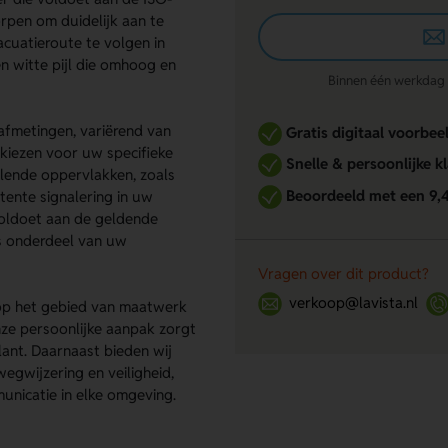
orpen om duidelijk aan te
cuatieroute te volgen in
n witte pijl die omhoog en
Binnen één werkdag re
e afmetingen, variërend van
Gratis digitaal voorbee
iezen voor uw specifieke
Snelle & persoonlijke k
llende oppervlakken, zoals
Beoordeeld met een 9,
tente signalering in uw
voldoet aan de geldende
als onderdeel van uw
Vragen over dit product?
verkoop@lavista.nl
 op het gebied van maatwerk
ze persoonlijke aanpak zorgt
ant. Daarnaast bieden wij
gwijzering en veiligheid,
municatie in elke omgeving.