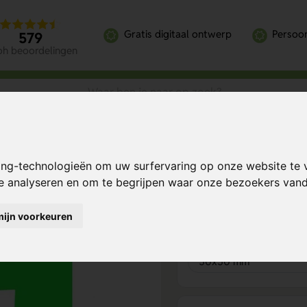
Gratis digitaal ontwerp
Persoon
579
oh beoordelingen
echts Boven (Sticker)
ing-technologieën om uw surfervaring op onze website te 
Bereken mijn prij
te analyseren en om te begrijpen waar onze bezoekers va
mijn voorkeuren
Product keuze
1