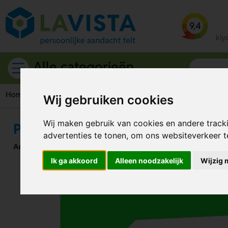
9,4
kiy
Alle categorieën
Home
ISO-7010
Evacuatie pictogrammen
Sticker
Pijl R
Wij gebruiken cookies
Wij maken gebruik van cookies en andere track
Pijl Rechts Boven (Sticker)
advertenties te tonen, om ons websiteverkeer 
Artikelnummer:
112384
Ik ga akkoord
Alleen noodzakelijk
Wijzig 