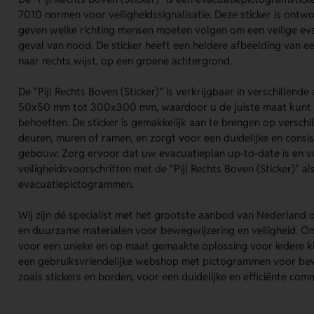
7010 normen voor veiligheidssignalisatie. Deze sticker is ontw
geven welke richting mensen moeten volgen om een veilige eva
geval van nood. De sticker heeft een heldere afbeelding van ee
naar rechts wijst, op een groene achtergrond.
De "Pijl Rechts Boven (Sticker)" is verkrijgbaar in verschillend
50x50 mm tot 300x300 mm, waardoor u de juiste maat kunt k
behoeften. De sticker is gemakkelijk aan te brengen op verschi
deuren, muren of ramen, en zorgt voor een duidelijke en consis
gebouw. Zorg ervoor dat uw evacuatieplan up-to-date is en 
veiligheidsvoorschriften met de "Pijl Rechts Boven (Sticker)" 
evacuatiepictogrammen.
Wij zijn dé specialist met het grootste aanbod van Nederland
en duurzame materialen voor bewegwijzering en veiligheid. On
voor een unieke en op maat gemaakte oplossing voor iedere kl
een gebruiksvriendelijke webshop met pictogrammen voor bewe
zoals stickers en borden, voor een duidelijke en efficiënte com