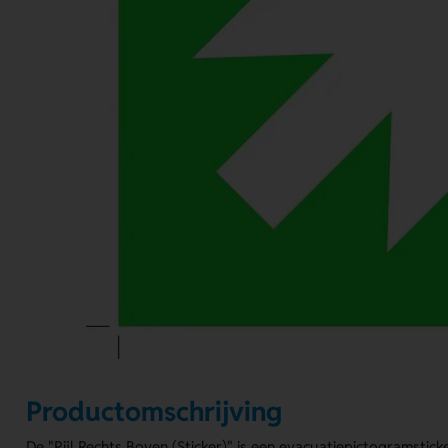
Productomschrijving
De "Pijl Rechts Boven (Sticker)" is een evacuatiepictogramstick