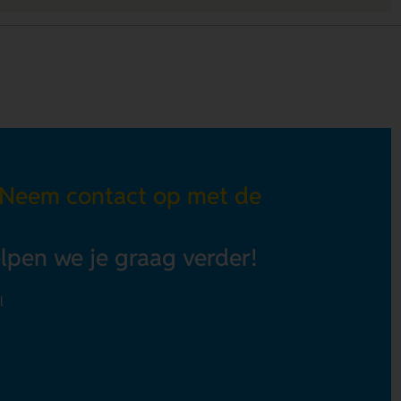
 Neem contact op met de
elpen we je graag verder!
l