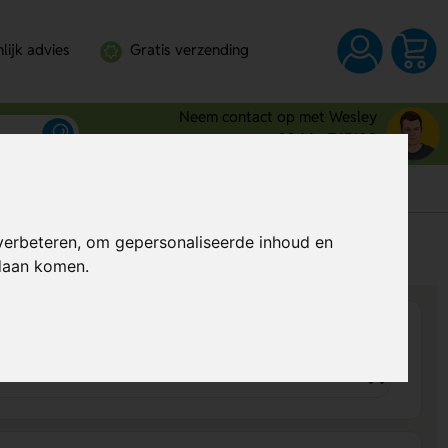
lijk advies
Gratis verzending
Neem contact op met Wesley
0344 - 745109
verbeteren, om gepersonaliseerde inhoud en
s
Al vanaf
€ 0,74
per stuk (excl. BTW)
ndaan komen.