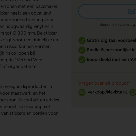
personen met een pacemaker
icker heeft een opvallend
oor verboden toegang voor
Binnen één werkdag re
an hoogwaardig vinyl en is
 mm tot Ø 300 mm. De sticker
zorgt voor een duidelijke en
Gratis digitaal voorbee
een risico kunnen vormen.
Snelle & persoonlijke k
k risico lopen bij
Beoordeeld met een 9,
g nog de "Verbod Voor
 of organisatie te
Vragen over dit product?
n veiligheidsproducten in
verkoop@lavista.nl
d voor maatwerk en het
ersoonlijk contact en advies
vriendelijke ervaring met
 van stickers en borden voor