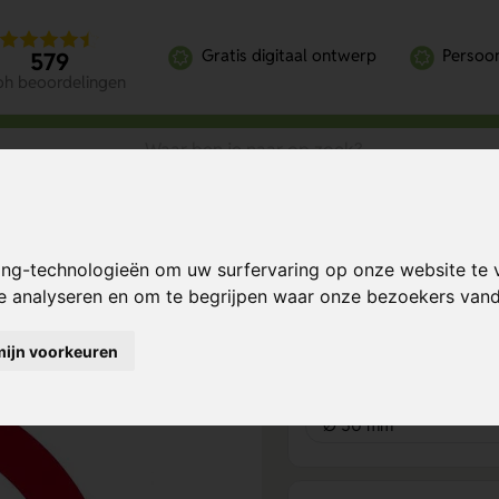
Gratis digitaal ontwerp
Persoon
579
oh beoordelingen
 Voor Personen Met Pacemaker (Sticker)
ing-technologieën om uw surfervaring op onze website te 
ker (Sticker)
Bereken mijn prij
te analyseren en om te begrijpen waar onze bezoekers va
mijn voorkeuren
Product keuze
1