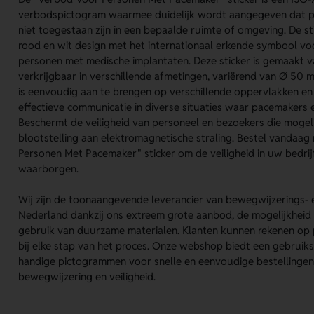
verbodspictogram waarmee duidelijk wordt aangegeven dat 
niet toegestaan zijn in een bepaalde ruimte of omgeving. De st
rood en wit design met het internationaal erkende symbool v
personen met medische implantaten. Deze sticker is gemaakt v
verkrijgbaar in verschillende afmetingen, variërend van Ø 50
is eenvoudig aan te brengen op verschillende oppervlakken en 
effectieve communicatie in diverse situaties waar pacemakers 
Beschermt de veiligheid van personeel en bezoekers die mogelij
blootstelling aan elektromagnetische straling. Bestel vandaa
Personen Met Pacemaker" sticker om de veiligheid in uw bedrijf
waarborgen.
Wij zijn de toonaangevende leverancier van bewegwijzerings- e
Nederland dankzij ons extreem grote aanbod, de mogelijkhei
gebruik van duurzame materialen. Klanten kunnen rekenen op p
bij elke stap van het proces. Onze webshop biedt een gebruiks
handige pictogrammen voor snelle en eenvoudige bestellingen
bewegwijzering en veiligheid.