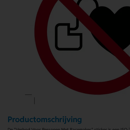
Productomschrijving
De "Verbod Voor Personen Met Pacemaker" sticker is een ISO-7