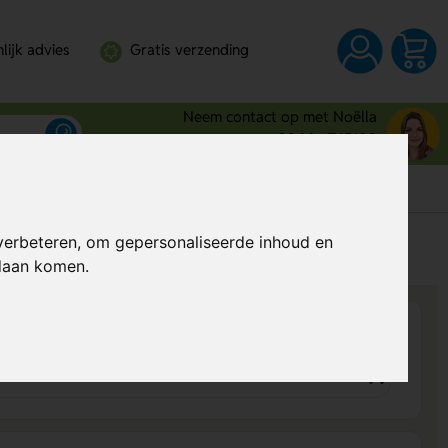
lijk advies
Gratis verzending
Neem contact op met Noëlla
0344 - 745109
verbeteren, om gepersonaliseerde inhoud en
s
Al vanaf
€ 0,79
per stuk (excl. BTW)
ndaan komen.