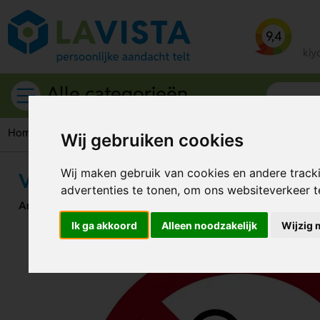
9,4
kiy
Alle categorieën
Home
ISO-7010
Verbodspictogrammen
Sticker
Verbod
Wij gebruiken cookies
Wij maken gebruik van cookies en andere track
Verbod Voor Personen Met Pacema
advertenties te tonen, om ons websiteverkeer 
Artikelnummer:
111364
Ik ga akkoord
Alleen noodzakelijk
Wijzig 