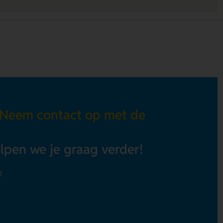
 Neem contact op met de
elpen we je graag verder!
l