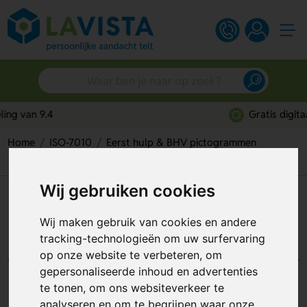
Gratis digitaal ontwerp
Home
ISO-7010
Eerst hulp & BHV pictogrammen
Sticker
First Aid (Sticker)
Wij gebruiken cookies
First Aid (Sticker)
Wij maken gebruik van cookies en andere
Artikelnummer:
109670
tracking-technologieën om uw surfervaring
op onze website te verbeteren, om
gepersonaliseerde inhoud en advertenties
te tonen, om ons websiteverkeer te
analyseren en om te begrijpen waar onze