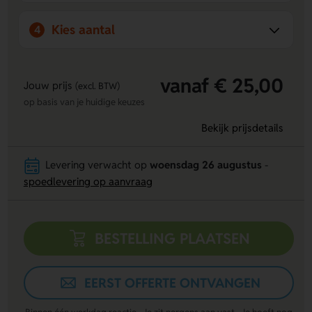
maatwerk zorgt ervoor dat we aan al uw wensen kunnen
voldoen. Wij maken gebruik van duurzame materialen voor
Kies aantal
4
een langdurig resultaat. Persoonlijk contact staat bij ons
centraal, zodat we altijd de beste oplossing kunnen bieden.
Onze webshop biedt een ruim assortiment aan
pictogrammen en stickers voor bewegwijzering en veiligheid.
vanaf € 25,00
Jouw prijs
(excl. BTW)
Met ons brede aanbod kunnen we altijd aan uw behoeften
op basis van je huidige keuzes
voldoen.
Bekijk prijsdetails
Levering verwacht op
woensdag 26 augustus
-
spoedlevering op aanvraag
BESTELLING PLAATSEN
EERST OFFERTE ONTVANGEN