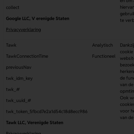
en om 
hierva
collect
gebrui
Google LLC, V
erenigde Staten
te ver
Privacyverklaring
Tawk
Analytisch
Dankzi
cookie
TawkConnectionTime
Functioneel
websit
bezoek
previousNav
herken
de func
twk_idm_key
van de
twk_#
opmtim
Ook w
twk_uuid_#
cookie
voor h
twk_token_5fbcd7e2a1d54c18d8ecc986
van de 
Tawk LLC, Verenigde Staten
Privacyverklaring