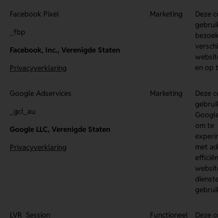
Facebook Pixel
Marketing
Deze c
gebrui
_fbp
bezoek
versch
Facebook, Inc., Verenigde Staten
websit
en op t
Privacyverklaring
Google Adservices
Marketing
Deze c
gebrui
_gcl_au
Googl
om te
Google LLC, Verenigde Staten
experi
met ad
Privacyverklaring
efficië
websit
dienst
gebrui
LVR_Session
Functioneel
Deze c