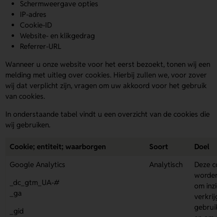
Schermweergave opties
IP-adres
Cookie-ID
Website- en klikgedrag
Referrer-URL
Wanneer u onze website voor het eerst bezoekt, tonen wij een
melding met uitleg over cookies. Hierbij zullen we, voor zover
wij dat verplicht zijn, vragen om uw akkoord voor het gebruik
van cookies.
In onderstaande tabel vindt u een overzicht van de cookies die
wij gebruiken.
Cookie; entiteit; waarborgen
Soort
Doel
Google Analytics
Analytisch
Deze c
worden
_dc_gtm_UA-#
om inzi
_ga
verkrij
gebrui
_gid