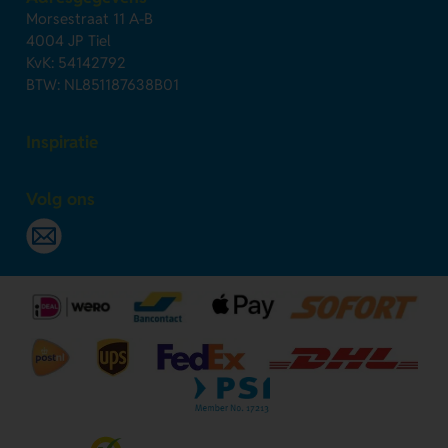
Morsestraat 11 A-B
4004 JP Tiel
KvK: 54142792
BTW: NL851187638B01
Inspiratie
Volg ons