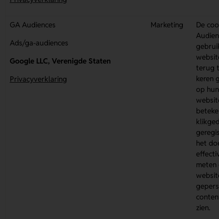
GA Audiences
Marketing
De coo
Audien
Ads/ga-audiences
gebrui
websit
Google LLC, Verenigde Staten
terug t
keren 
Privacyverklaring
op hun
websit
beteken
klikge
geregi
het do
effectiv
meten 
websit
gepers
content
zien.